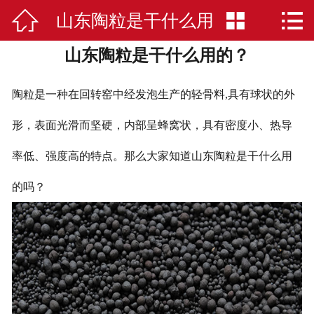



山东陶粒是干什么用
网站首页

山东陶粒是干什么用的？
公司简介
的？
陶粒
陶粒是一种在回转窑中经发泡生产的轻骨料,具有球状的外
应用案例
形，表面光滑而坚硬，内部呈蜂窝状，具有密度小、热导
率低、强度高的特点。那么大家知道山东陶粒是干什么用
荣誉资质
的吗？
新闻中心
在线留言
联系我们