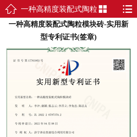



一种高精度装配式陶粒
网站首页

一种高精度装配式陶粒模块砖-实用新
公司简介
模块砖-实用新型专利
型专利证书(签章)
陶粒
证书(签章)
应用案例
荣誉资质
新闻中心
在线留言
联系我们